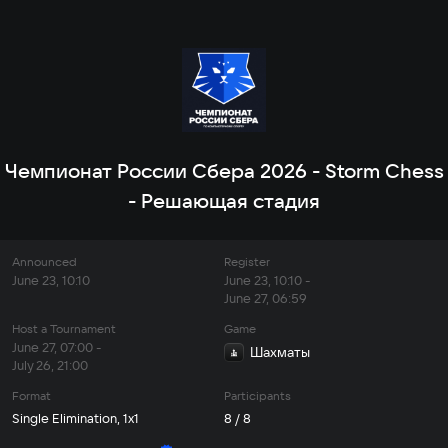
Чемпионат России Сбера 2026 - Storm Chess
- Решающая стадия
Announced
Register
June 23, 10:10
June 23, 10:10 -
June 27, 06:59
Host a Tournament
Game
June 27, 07:00 -
Шахматы
July 26, 21:00
Format
Participants
Single Elimination, 1x1
8 / 8