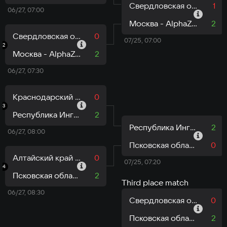
Свердловская область - Pavel_2311 - Смирнягин
1
06/27, 07:00
Москва - AlphaZero - Геронтиди
2
Свердловская область - Chupacabra11 - Леонова
0
07/25, 07:00
2
Москва - AlphaZero - Геронтиди
2
06/27, 07:30
Краснодарский край - xxx_sonya - Шафоростова
0
3
Республика Ингушетия - Tykot - Васильев
2
Республика Ингушетия - Tykot - Васильев
2
06/27, 08:00
Псковская область - ChessMan - Иванов
0
Алтайский край - Top1Sadika - Размазин
0
07/25, 07:20
4
Псковская область - ChessMan - Иванов
2
Third place match
06/27, 08:30
Свердловская область - Pavel_2311 - Смирнягин
0
Псковская область - ChessMan - Иванов
2