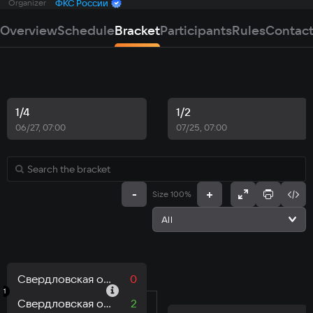
Organizer
ФКС России
Overview
Schedule
Bracket
Participants
Rules
Contac
1/4
1/2
06/27, 07:00
07/25, 07:00
-
+
Size 100%
All
Свердловская область - VarvaraD2012 - Денисова
0
1
Свердловская область - Pavel_2311 - Смирнягин
2