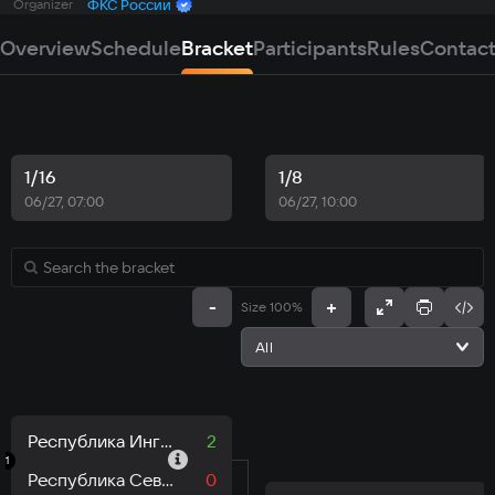
Organizer
ФКС России
Overview
Schedule
Bracket
Participants
Rules
Contac
1/16
1/8
06/27, 07:00
06/27, 10:00
-
+
Size 100%
All
Республика Ингушетия - РИАК
2
1
Республика Северная Осетия - Алания - SKIF
0