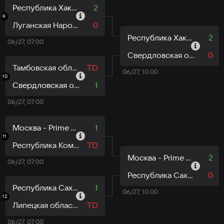
Республика Хакасия - NoImprove
2
9
Луганская Народная Республика - 3darova Kamni
0
Республика Хакасия - NoImprove
2
06/27, 07:00
Свердловская область - CYBERCOM УрГЭУ
0
Тамбовская область - 7 ошибок
TD
06/27, 10:00
10
Свердловская область - CYBERCOM УрГЭУ
1
06/27, 07:00
Москва - Prime Time
1
11
Республика Коми - Республика Коми
TD
Москва - Prime Time
2
06/27, 07:00
Республика Саха Якутия - ОсКоз
0
Республика Саха Якутия - ОсКоз
1
06/27, 10:00
12
Липецкая область - Липецкие манулы
TD
06/27, 07:00