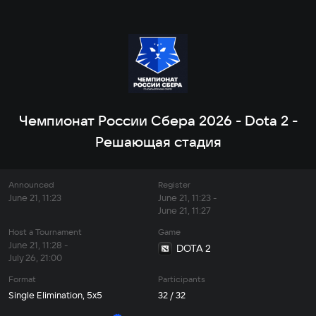
Чемпионат России Сбера 2026 - Dota 2 -
Решающая стадия
Announced
Register
June 21, 11:23
June 21, 11:23 -
June 21, 11:27
Host a Tournament
Game
June 21, 11:28 -
DOTA 2
July 26, 21:00
Format
Participants
Single Elimination, 5x5
32 / 32