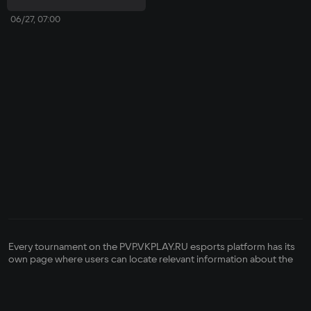
06/27, 07:00
Every tournament on the PVP.VKPLAY.RU esports platform has its
own page where users can locate relevant information about the
competition—its format, how it is run, its registration status,
bracket, prize pool, and its organizer's contact info. There is also a
button to register for the tournament.