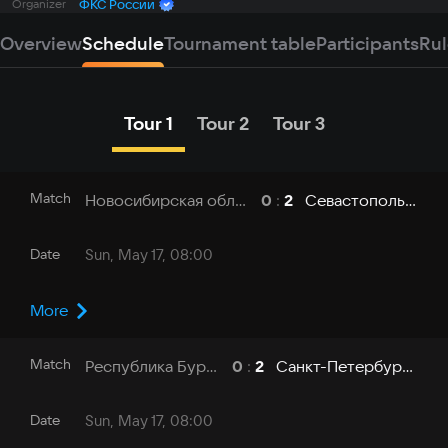
Organizer
ФКС России
Overview
Schedule
Tournament table
Participants
Rul
Tour 1
Tour 2
Tour 3
Match
Новосибирская область - НГТУ
Севастополь - СевГУ
0
:
2
Date
Sun, May 17, 08:00
More
Match
Республика Бурятия - БГУ
Санкт-Петербург - СПбГУТ
0
:
2
Date
Sun, May 17, 08:00