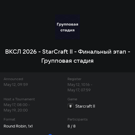
ВКСЛ 2026 - StarCraft II - Финальный этап -
Групповая стадия
Announced
Register
May 12, 09:59
May 12, 10:16 -
May 17, 07:59
Host a Tournament
Game
May 17, 08:00 -
Starcraft II
May 19, 20:00
Format
Participants
Round Robin, 1x1
8 / 8