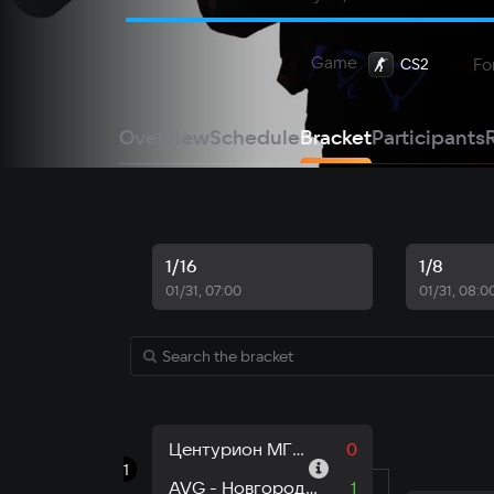
Game
Fo
CS2
Overview
Schedule
Bracket
Participants
1/16
1/8
01/31, 07:00
01/31, 08:0
Центурион МГЮА - Москва
0
1
AVG - Новгородская область
1