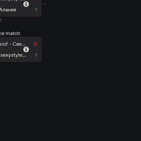
 Алания
1
0
ace match
woofwoof - Свердловская область
0
Smokinsexystyle - Донецкая Народная Республика
1