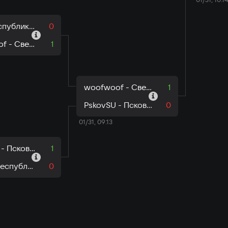
h8s - Республика Мордовия
0
woofwoof - Свердловская область
1
woofwoof - Свердловская область
1
PskovSU - Псковская область
0
01/31, 09:13
PskovSU - Псковская область
1
NVMI - Республика Хакасия
0