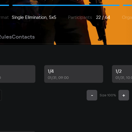
rmat
Single Elimination, 5x5
Participants
22 / 64
Orga
Rules
Contacts
1/4
1/2
0
01/31, 09:00
01/31, 10
-
+
Size 100%