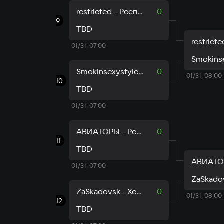
restricted - Республика Мордовия
0
9
TBD
01/31, 07:00
Smokinsexystyle - Донецкая Народная Республика
0
01/31, 08:00
10
TBD
01/31, 07:00
АВИАТОРЫ - Республика Татарстан
0
11
TBD
01/31, 07:00
ZaSkadovsk - Херсонская область
0
01/31, 08:00
12
TBD