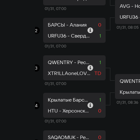
01/31, 07:00
БАРСЫ - Алания
0
01/31, 08:05
2
URFU36 - Свердловская область
1
01/31, 07:00
QWENTRY - Республика Саха
1
3
XTR1LLAoneLOVE - Марий Эл
TD
01/31, 07:00
Крылатые Барсы - Республика Татарстан
1
01/31, 08:36
4
HTU - Херсонская область
0
01/31, 07:00
SAQAOMUK - Республика Саха
0