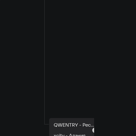
QWENTRY - Республика Саха
2
xcity - Алания
0