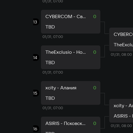
01/31, 07:00
CYBERCOM - Свердловская область
0
13
TBD
01/31, 07:00
TheExclusio - Новгородская область
0
01/31, 08:00
14
TBD
01/31, 07:00
xcity - Алания
0
15
TBD
xcity - 
01/31, 07:00
ASIRIS - Псковская область
0
01/31, 08:00
16