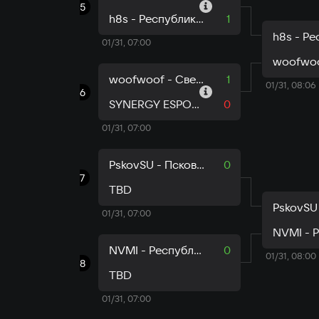
5
h8s - Республика Мордовия
1
01/31, 07:00
woofwoof - Свердловская область
1
01/31, 08:06
6
SYNERGY ESPORTS - Москва
0
01/31, 07:00
PskovSU - Псковская область
0
7
TBD
01/31, 07:00
NVMI - Республика Хакасия
0
01/31, 08:00
8
TBD
01/31, 07:00