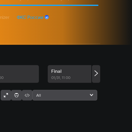
nizer
ФКС России
Final
:00
01/31, 11:00
All