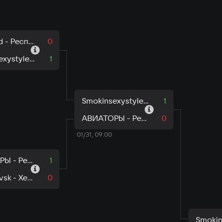
restricted - Республика Мордовия
0
Smokinsexystyle - Донецкая Народная Республика
1
Smokinsexystyle - Донецкая Народная Республика
1
АВИАТОРЫ - Республика Татарстан
0
01/31, 09:00
АВИАТОРЫ - Республика Татарстан
1
ZaSkadovsk - Херсонская область
0