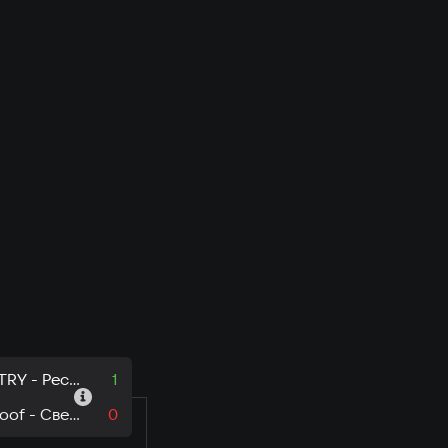
QWENTRY - Республика Саха
1
woofwoof - Свердловская область
0