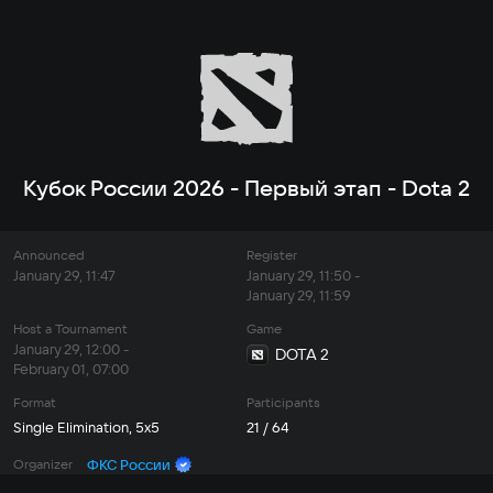
Кубок России 2026 - Первый этап - Dota 2
Announced
Register
January 29, 11:47
January 29, 11:50 -
January 29, 11:59
Host a Tournament
Game
January 29, 12:00 -
DOTA 2
February 01, 07:00
Format
Participants
Single Elimination, 5x5
21 / 64
Organizer
ФКС России