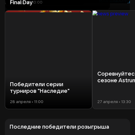
Новости
Все новости
Final Day
26 марта • 10:00
18 декабря • 14:00
Соревнуйтес
сезоне Astru
Победители серии
турниров "Наследие"
28 апреля • 11:00
27 апреля • 13:30
Последние победители розыгрыша