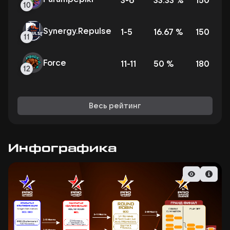
3
-
6
33.33
%
150
10
Synergy.Repulse
1
-
5
16.67
%
150
11
Force
11
-
11
50
%
180
12
Весь рейтинг
Инфографика