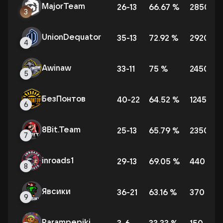
MajorTeam
26
-
13
66.67
%
2850
3
UnionDequator
35
-
13
72.92
%
2920
4
Awinaw
33
-
11
75
%
2450
5
БезПонтов
40
-
22
64.52
%
1245
6
8Вit.Team
25
-
13
65.79
%
2350
7
inroads1
29
-
13
69.05
%
440
8
Явсики
36
-
21
63.16
%
370
9
Parampepiki