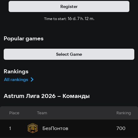
Register
16 d. 7 h. 12 m.
Time to start:
Popular games
Select Game
Rankings
All rankings
Astrum Лига 2026 – Команды
Place
Team
Ranking
БезПонтов
1
700