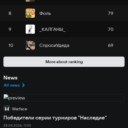
Фоль
8
79
_КАЛГАНЫ_
9
70
СпросиУдеда
10
69
More about ranking
News
All news
Warface
Победители серии турниров "Наследие"
28.04.2026, 11:00