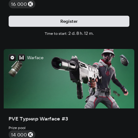
16 000
Register
2 d. 8 h. 12 m.
Time to start:
Warface
PVE Турнир Warface #3
Prize pool
14 000