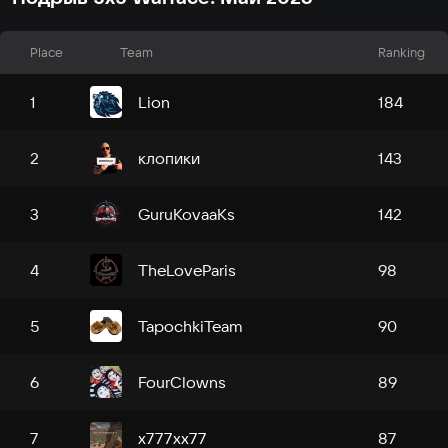
Place
Team
Ranking
Liоn
1
184
клопики
2
143
GuruKovaaKs
3
142
TheLoveParis
4
98
TapochkiTeam
5
90
FourClowns
6
89
x777xx77
7
87