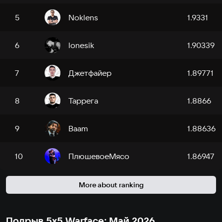
5
Noklens
1.9331
6
lonesik
1.90339
7
Джетфайер
1.89771
8
Таррега
1.8866
9
Baam
1.88636
10
ПлюшевоеМясо
1.86947
More about ranking
Подрыв 5х5 Warface: Май 2026