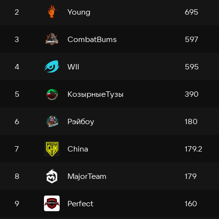
Young
2
695
CombatBums
3
597
WII
4
595
КoзырныеТузы
5
390
Рэйбоy
6
180
Сhinа
7
179.2
MajorTeam
8
179
Perfесt
9
160