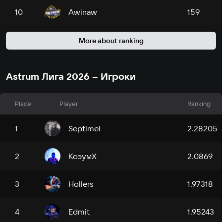
Awinaw
10
159
More about ranking
Astrum Лига 2026 – Игроки
Place
Player
Ranking
1
Septimel
2.28205
2
КсэумХ
2.0869
3
Hollers
1.97318
4
Edmit
1.95243